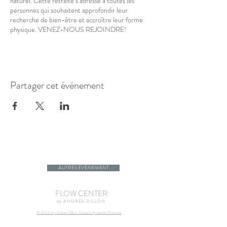
naturel. Cette retraite s’adresse à toutes les
personnes qui souhaitent approfondir leur
recherche de bien-être et accroître leur forme
physique. VENEZ-NOUS REJOINDRE!
Partager cet événement
AUTRES ÉVÉNEMENT
FLOW CENTER
by ANDREA DILLON
© 2020 by Andrea Dillon. Created by Lemiña Florencia