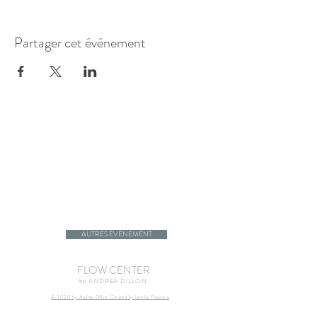
Partager cet événement
AUTRES ÉVÉNEMENT
FLOW CENTER
by ANDREA DILLON
© 2020 by Andrea Dillon. Created by Lemiña Florencia