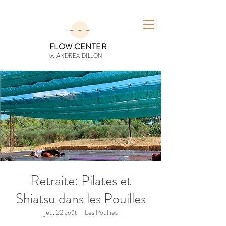
FLOW CENTER
by ANDREA DILLON
Retraite: Pilates et
Shiatsu dans les Pouilles
jeu. 22 août
  |  
Les Poullies